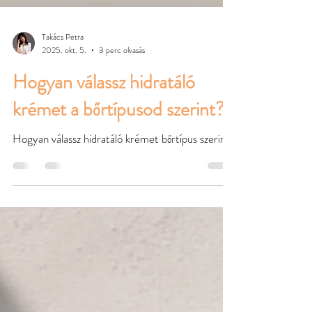
Takács Petra
2025. okt. 5.
3 perc olvasás
Hogyan válassz hidratáló
krémet a bőrtípusod szerint?
Hogyan válassz hidratáló krémet bőrtípus szerint?