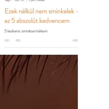
Ezek nélkül nem sminkelek –
az 5 abszolút kedvencem
5 kedvenc sminktermékem