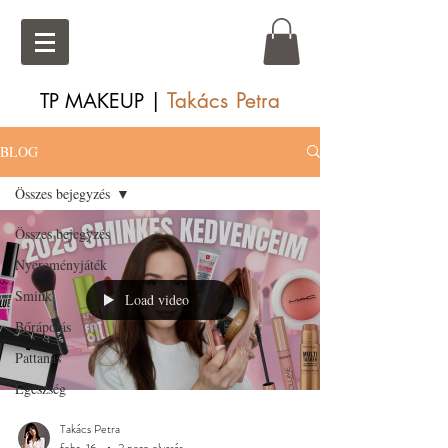
Takács Petra
TP MAKEUP |
BLOG
Összes bejegyzés
Összes bejegyzés
Nyereményjáték
Smink
Load video
Bőrápolás
Pattanás
Egészség
Takács Petra
febr. 16.
2 perc olvasás