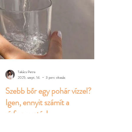
Takács Petra
2025. szept. 14.
3 perc olvasás
Szebb bőr egy pohár vízzel?