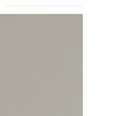
mindegy, milyen.” Pedig a lemosó befolyásolhatja
a bőr hidratáltságát, a bőrgát épségét és a később
használt hatóanyagok tolerálhatóságát. Lássuk,
mire érdemes figyelni tudományos alapokon!