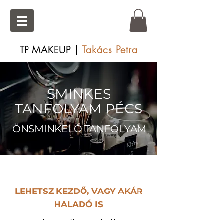
Takács Petra
TP MAKEUP |
SMINKES
TANFOLYAM PÉCS
ÖNSMINKELŐ TANFOLYAM
LEHETSZ KEZDŐ, VAGY AKÁR
HALADÓ IS