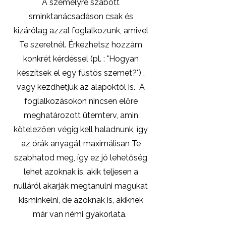
A személyre szabott
sminktanácsadáson csak és
kizárólag azzal foglalkozunk, amivel
Te szeretnél. Érkezhetsz hozzám
konkrét kérdéssel (pl. : "Hogyan
készítsek el egy füstös szemet?") ,
vagy kezdhetjük az alapoktól is. A
foglalkozásokon nincsen előre
meghatározott ütemterv, amin
kötelezően végig kell haladnunk, így
az órák anyagát maximálisan Te
szabhatod meg, így ez jó lehetőség
lehet azoknak is, akik teljesen a
nulláról akarják megtanulni magukat
kisminkelni, de azoknak is, akiknek
már van némi gyakorlata.