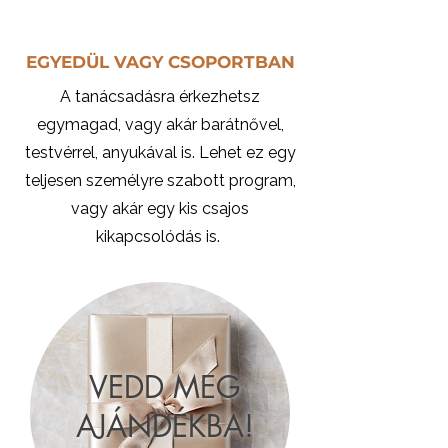
EGYEDÜL VAGY CSOPORTBAN
A tanácsadásra érkezhetsz
egymagad, vagy akár barátnővel,
testvérrel, anyukával is. Lehet ez egy
teljesen személyre szabott program,
vagy akár egy kis csajos
kikapcsolódás is.
VEDD MEG
AJÁNDÉKBA!