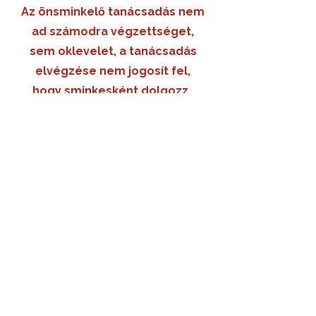
Az önsminkelő tanácsadás nem
ad számodra végzettséget,
sem oklevelet, a tanácsadás
elvégzése nem jogosít fel,
hogy sminkesként dolgozz.
Sminktanácsadáson vettem részt Petránál, szakmailag
nagyon körültekintő, igényes és precíz volt a munkáját
tekintve. Mindamellett türelmes, segítőkész egy kezdő
számára! IMÁDTAM ❤️
Horvát
Kármen