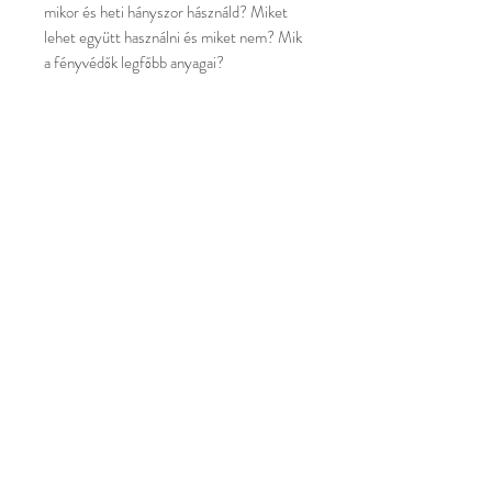
mikor és heti hányszor hásználd? Miket
lehet együtt használni és miket nem? Mik
a fényvédők legfőbb anyagai?
TELEFON
+3620-551-7754
E-MAIL
info@tpmakeup.hu
CÍM
7626 Pécs, Király utca 76. fsz. 12.
NYITVATARTÁS
Bejelentkezés alapján
Általános Szerződési
Feltételek
Adatkezelési Tájékoztató