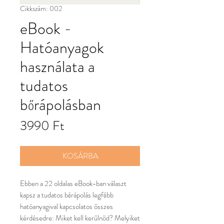
Cikkszám: 002
eBook -
Hatóanyagok
használata a
tudatos
bőrápolásban
Ár
3990 Ft
KOSÁRBA
Ebben a 22 oldalas eBook-ban választ
kapsz a tudatos bőrápolás legfőbb
hatóanyagival kapcsolatos összes
kérdésedre: Miket kell kerülnöd? Melyiket